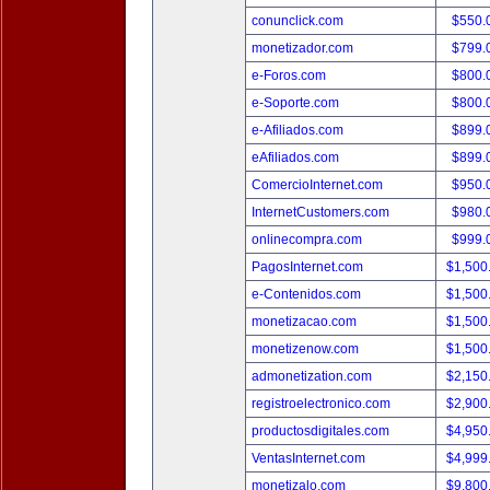
conunclick.com
$550.
monetizador.com
$799.
e-Foros.com
$800.
e-Soporte.com
$800.
e-Afiliados.com
$899.
eAfiliados.com
$899.
ComercioInternet.com
$950.
InternetCustomers.com
$980.
onlinecompra.com
$999.
PagosInternet.com
$1,500
e-Contenidos.com
$1,500
monetizacao.com
$1,500
monetizenow.com
$1,500
admonetization.com
$2,150
registroelectronico.com
$2,900
productosdigitales.com
$4,950
VentasInternet.com
$4,999
monetizalo.com
$9,800