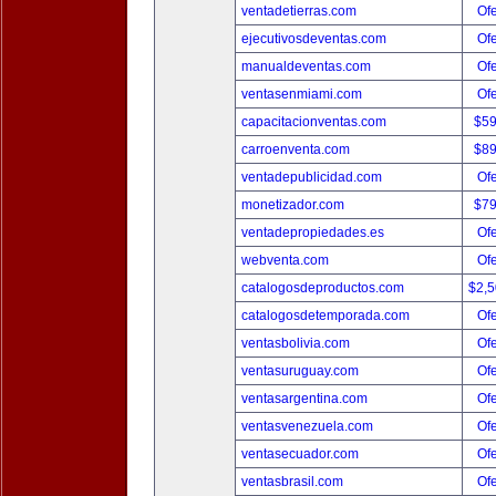
ventadetierras.com
Ofe
ejecutivosdeventas.com
Ofe
manualdeventas.com
Ofe
ventasenmiami.com
Ofe
capacitacionventas.com
$5
carroenventa.com
$8
ventadepublicidad.com
Ofe
monetizador.com
$7
ventadepropiedades.es
Ofe
webventa.com
Ofe
catalogosdeproductos.com
$2,
catalogosdetemporada.com
Ofe
ventasbolivia.com
Ofe
ventasuruguay.com
Ofe
ventasargentina.com
Ofe
ventasvenezuela.com
Ofe
ventasecuador.com
Ofe
ventasbrasil.com
Ofe