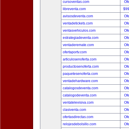
cursoventas.com
Ofe
libreventa.com
$9
avisosdeventa.com
Ofe
ventadetickets.com
Ofe
ventasvehiculos.com
Ofe
estrategiadeventa.com
Ofe
ventaderemate.com
Ofe
ofertaportv.com
Ofe
articulosenoferta.com
Ofe
productosenoferta.com
Ofe
paquetesenoferta.com
Ofe
ventadehardware.com
Ofe
catalogosdeventa.com
Ofe
catalogodeventa.com
Ofe
ventatelevisiva.com
Ofe
clasiventa.com
Ofe
ofertasdirectas.com
Ofe
relojesdebolsillo.com
Ofe