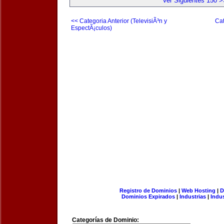
Ver Siguientes 150 >
<< Categoria Anterior (TelevisiÃ³n y
Cat
EspectÃ¡culos)
Registro de Dominios
|
Web Hosting
|
D
Dominios Expirados
|
Industrias
|
Indu
Categorías de Dominio: