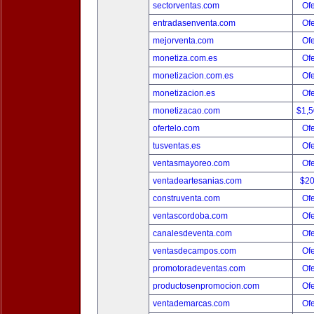
sectorventas.com
Ofe
entradasenventa.com
Ofe
mejorventa.com
Ofe
monetiza.com.es
Ofe
monetizacion.com.es
Ofe
monetizacion.es
Ofe
monetizacao.com
$1,
ofertelo.com
Ofe
tusventas.es
Ofe
ventasmayoreo.com
Ofe
ventadeartesanias.com
$2
construventa.com
Ofe
ventascordoba.com
Ofe
canalesdeventa.com
Ofe
ventasdecampos.com
Ofe
promotoradeventas.com
Ofe
productosenpromocion.com
Ofe
ventademarcas.com
Ofe