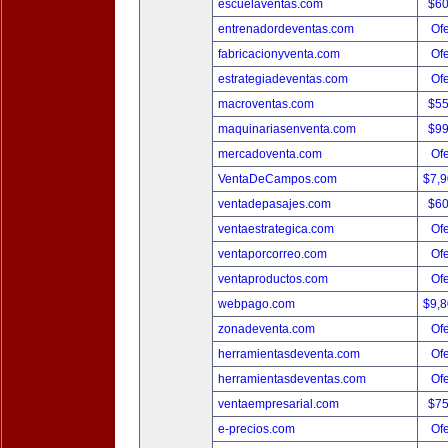
escuelaventas.com
$6
entrenadordeventas.com
Ofe
fabricacionyventa.com
Ofe
estrategiadeventas.com
Ofe
macroventas.com
$5
maquinariasenventa.com
$9
mercadoventa.com
Ofe
VentaDeCampos.com
$7,
ventadepasajes.com
$6
ventaestrategica.com
Ofe
ventaporcorreo.com
Ofe
ventaproductos.com
Ofe
webpago.com
$9,
zonadeventa.com
Ofe
herramientasdeventa.com
Ofe
herramientasdeventas.com
Ofe
ventaempresarial.com
$7
e-precios.com
Ofe