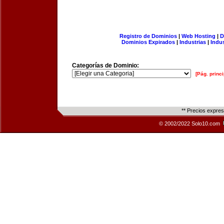
Registro de Dominios
|
Web Hosting
|
D
Dominios Expirados
|
Industrias
|
Indu
Categorías de Dominio:
[Pág. princi
** Precios expre
© 2002/2022 Solo10.com