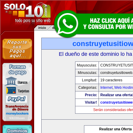
construyetusitio
El dueño de este dominio lo ha
Mayusculas:
CONSTRUYETUSIT
Minusculas:
construyetusitiowe
Longitud:
19 caracteres
Categorias:
Internet
,
Web Hostin
Precio:
Realizar una oferta
Visitar!
construyetusitiow
Serán consideradas ofer
Realizar una Oferta