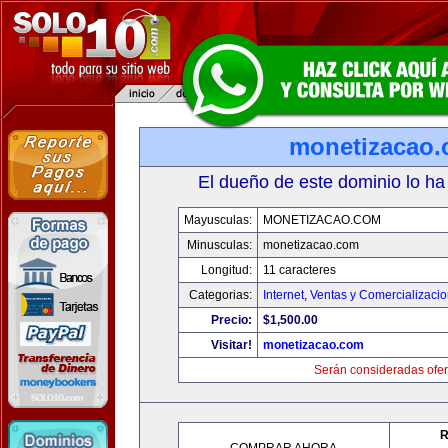
monetizacao
El dueño de este dominio lo ha
Mayusculas:
MONETIZACAO.COM
Minusculas:
monetizacao.com
Longitud:
11 caracteres
Categorias:
Internet
,
Ventas y Comercializaci
Precio:
$1,500.00
Visitar!
monetizacao.com
Serán consideradas ofer
R