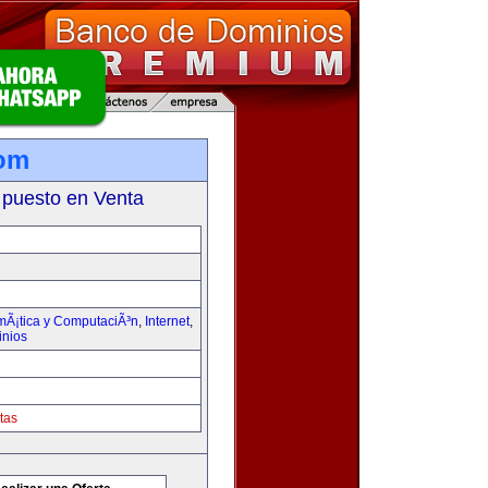
com
 puesto en Venta
rmÃ¡tica y ComputaciÃ³n
,
Internet
,
inios
tas