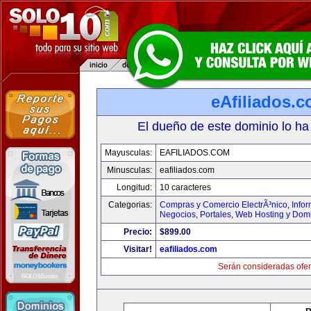
eAfiliados.
El dueño de este dominio lo ha
Mayusculas:
EAFILIADOS.COM
Minusculas:
eafiliados.com
Longitud:
10 caracteres
Categorias:
Compras y Comercio ElectrÃ³nico
,
Info
Negocios
,
Portales
,
Web Hosting y Dom
Precio:
$899.00
Visitar!
eafiliados.com
Serán consideradas ofer