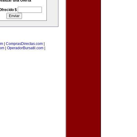
ealizar una Oferta
Ofrecido $
om
|
ComprasDirectas.com
|
com
|
OperadorBursatil.com
|