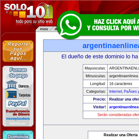
argentinaenlin
El dueño de este dominio lo ha
Mayusculas:
ARGENTINAENL
Minusculas:
argentinaenlinea
Longitud:
16 caracteres
Categorias:
Internet
,
PaÃ­ses 
Precio:
Realizar una ofer
Visitar!
argentinaenline
Serán consideradas ofer
Realizar una Oferta