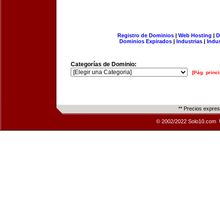
Registro de Dominios
|
Web Hosting
|
D
Dominios Expirados
|
Industrias
|
Indu
Categorías de Dominio:
[Pág. princi
** Precios expre
© 2002/2022 Solo10.com