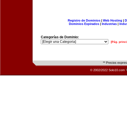
Registro de Dominios
|
Web Hosting
|
D
Dominios Expirados
|
Industrias
|
Indu
Categorías de Dominio:
[Pág. princi
** Precios expre
© 2002/2022 Solo10.com