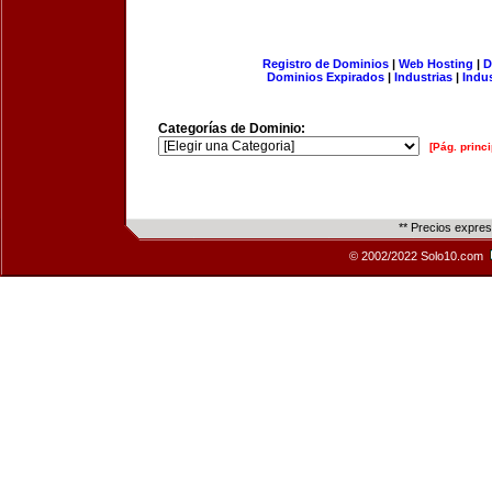
Registro de Dominios
|
Web Hosting
|
D
Dominios Expirados
|
Industrias
|
Indu
Categorías de Dominio:
[Pág. princi
** Precios expre
© 2002/2022 Solo10.com