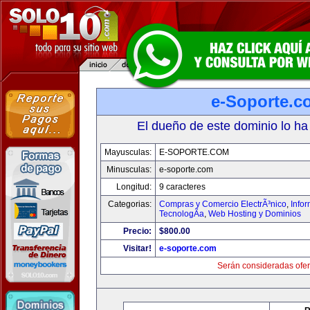
e-Soporte.c
El dueño de este dominio lo ha
Mayusculas:
E-SOPORTE.COM
Minusculas:
e-soporte.com
Longitud:
9 caracteres
Categorias:
Compras y Comercio ElectrÃ³nico
,
Info
TecnologÃ­a
,
Web Hosting y Dominios
Precio:
$800.00
Visitar!
e-soporte.com
Serán consideradas ofer