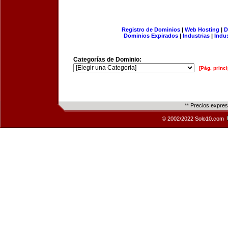
Registro de Dominios
|
Web Hosting
|
D
Dominios Expirados
|
Industrias
|
Indu
Categorías de Dominio:
[Pág. princi
** Precios expre
© 2002/2022 Solo10.com