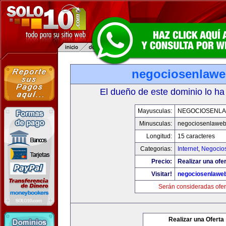
negociosenlaw
El dueño de este dominio lo ha
Mayusculas:
NEGOCIOSENL
Minusculas:
negociosenlawe
Longitud:
15 caracteres
Categorias:
Internet
,
Negocio
Precio:
Realizar una ofer
Visitar!
negociosenlawe
Serán consideradas ofer
Realizar una Oferta