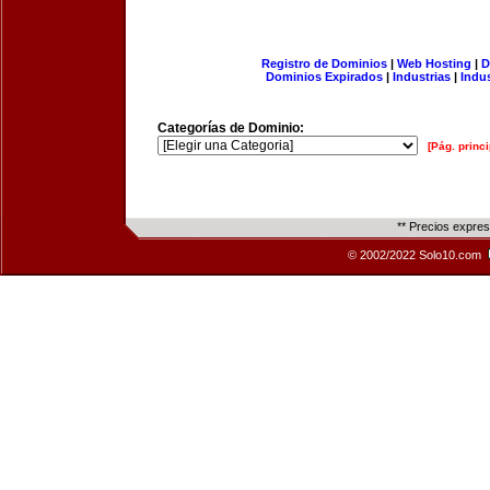
Registro de Dominios
|
Web Hosting
|
D
Dominios Expirados
|
Industrias
|
Indu
Categorías de Dominio:
[Pág. princi
** Precios expre
© 2002/2022 Solo10.com