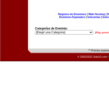
Registro de Dominios
|
Web Hosting
|
D
Dominios Expirados
|
Industrias
|
Indu
Categorías de Dominio:
[Pág. princi
** Precios expre
© 2002/2022 Solo10.com