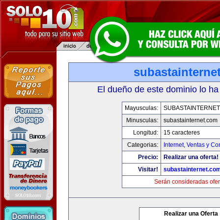
subastainterne
El dueño de este dominio lo ha
Mayusculas:
SUBASTAINTERNET
Minusculas:
subastainternet.com
Longitud:
15 caracteres
Categorias:
Internet
,
Ventas y Co
Precio:
Realizar una oferta!
Visitar!
subastainternet.co
Serán consideradas ofer
Realizar una Oferta