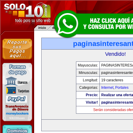
paginasinteresan
Vendido!
Mayusculas:
PAGINASINTERES
Minusculas:
paginasinteresant
Longitud:
19 caracteres
Categorias:
Internet
,
Portales
Precio:
Realizar una oferta
Visitar!
paginasinteresan
Serán consideradas ofer