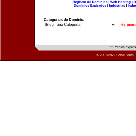
Registro de Dominios
|
Web Hosting
|
D
Dominios Expirados
|
Industrias
|
Indu
Categorías de Dominio:
[Pág. princi
** Precios expre
© 2002/2022 Solo10.com