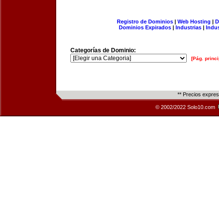
Registro de Dominios
|
Web Hosting
|
D
Dominios Expirados
|
Industrias
|
Indu
Categorías de Dominio:
[Pág. princi
** Precios expre
© 2002/2022 Solo10.com