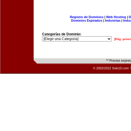
Registro de Dominios
|
Web Hosting
|
D
Dominios Expirados
|
Industrias
|
Indu
Categorías de Dominio:
[Pág. princi
** Precios expre
© 2002/2022 Solo10.com