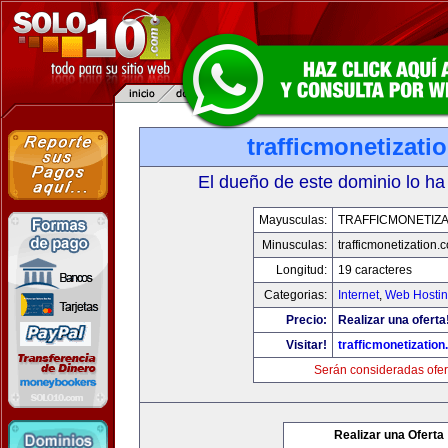
trafficmonetizati
El dueño de este dominio lo ha
Mayusculas:
TRAFFICMONETIZA
Minusculas:
trafficmonetization.
Longitud:
19 caracteres
Categorias:
Internet
,
Web Hostin
Precio:
Realizar una oferta
Visitar!
trafficmonetization
Serán consideradas ofer
Realizar una Oferta