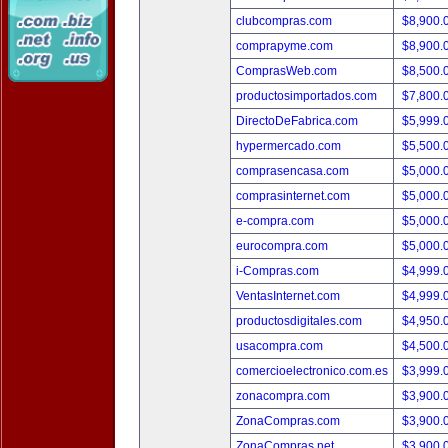
clubcompras.com
$8,900.
comprapyme.com
$8,900.
ComprasWeb.com
$8,500.
productosimportados.com
$7,800.
DirectoDeFabrica.com
$5,999.
hypermercado.com
$5,500.
comprasencasa.com
$5,000.
comprasinternet.com
$5,000.
e-compra.com
$5,000.
eurocompra.com
$5,000.
i-Compras.com
$4,999.
VentasInternet.com
$4,999.
productosdigitales.com
$4,950.
usacompra.com
$4,500.
comercioelectronico.com.es
$3,999.
zonacompra.com
$3,900.
ZonaCompras.com
$3,900.
ZonaCompras.net
$3,900.