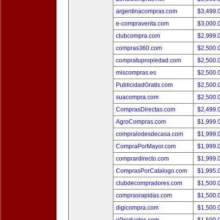
argentinacompras.com
$3,499.
e-compraventa.com
$3,000.
clubcompra.com
$2,999.
compras360.com
$2,500.
compratupropiedad.com
$2,500.
miscompras.es
$2,500.
PublicidadGratis.com
$2,500.
suacompra.com
$2,500.
ComprasDirectas.com
$2,499.
AgroCompras.com
$1,999.
compralodesdecasa.com
$1,999.
CompraPorMayor.com
$1,999.
comprardirecto.com
$1,999.
ComprasPorCatalogo.com
$1,995.
clubdecompradores.com
$1,500.
comprasrapidas.com
$1,500.
digicompra.com
$1,500.