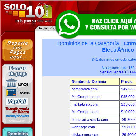
Dominios de la Categoría -
Com
ElectrÃ³nico
341 dominios en esta categ
Mostrando 1 de 150
Ver siguientes 150 >>
Nombre de Dominio
Precio
comprasya.com
$49,500
MisCompras.com
$35,000
marketweb.com
$25,000
MisCompras.net
$10,000
compramayorista.com
$9,800.
webpago.com
$9,800.
clickcompra.com
$9,500.