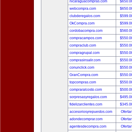
nicaraguacompras.com
$650.
webcompra.com
$650.
clubderegalos.com
$599.
OkCompra.com
$599.
cordobacompra.com
$560.
compracampos.com
$550.
compraclub.com
$550.
compragrupal.com
$550.
comprasinsalir.com
$550.
conunclick.com
$550.
GranCompra.com
$550.
topcompras.com
$550.
compraralcosto.com
$500.
sorpresasyregalos.com
$495.
fidelizarclientes.com
$345.
accesoriosyrepuestos.com
Ofertar
adondecomprar.com
Ofertar
agentesdecompra.com
Ofertar