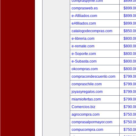
compraspyme.com
$899.
comprasweb.es
$899.
e-Afiliados.com
$899.
eAfiliados.com
$899.
catalogodecompras.com
$850.
e-libreria.com
$800.
e-remate.com
$800.
e-Soporte.com
$800.
e-Subasta.com
$800.
okcompras.com
$800.
compracondescuento.com
$799.
compraschile.com
$799.
joyasyregalos.com
$799.
miamiofertas.com
$799.
Comercios.biz
$790.
agrocompra.com
$750.
comprasalpormayor.com
$750.
compucompra.com
$750.