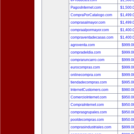
eProductos.com
$1,500.
PagosInternet.com
$1,500.
CompraPorCatalogo.com
$1,499.
comprasalmayor.com
$1,499.
compraalpormayor.com
$1,400.
compraventadecasas.com
$1,400.
agroventa.com
$999.
compradeldia.com
$999.
compraruncarro.com
$999.
eurocompras.com
$999.
onlinecompra.com
$999.
tiendadecompras.com
$995.
InternetCustomers.com
$980.
ComercioInternet.com
$950.
CompraInternet.com
$950.
comprasgrupales.com
$950.
pooldecompras.com
$950.
comprasindustriales.com
$899.